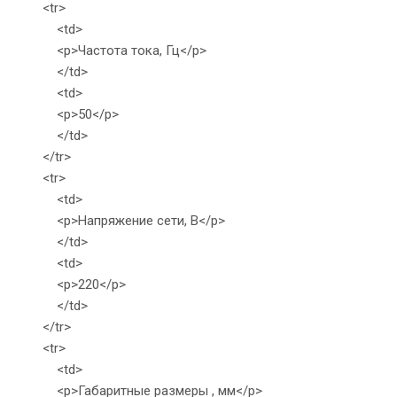
<tr>
<td>
<p>Частота тока, Гц</p>
</td>
<td>
<p>50</p>
</td>
</tr>
<tr>
<td>
<p>Напряжение сети, В</p>
</td>
<td>
<p>220</p>
</td>
</tr>
<tr>
<td>
<p>Габаритные размеры , мм</p>