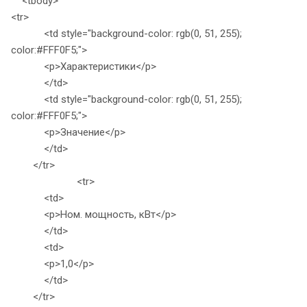
<tbody>
<tr>
<td style="background-color: rgb(0, 51, 255);
color:#FFF0F5;">
<p>Характеристики</p>
</td>
<td style="background-color: rgb(0, 51, 255);
color:#FFF0F5;">
<p>Значение</p>
</td>
</tr>
<tr>
<td>
<p>Ном. мощность, кВт</p>
</td>
<td>
<p>1,0</p>
</td>
</tr>