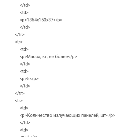
</td>
<td>
<p>1364x150x37</p>
</td>
</tr>
<tr>
<td>
<p>Масса, кг, не более</p>
</td>
<td>
<p>5</p>
</td>
</tr>
<tr>
<td>
<p>Количество излучающих панелей, шт</p>
</td>
<td>