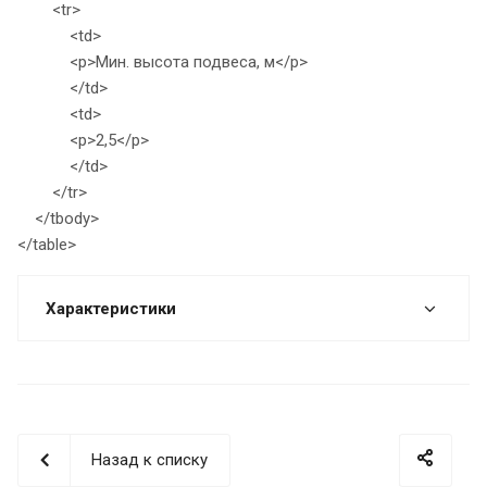
<tr>
<td>
<p>Мин. высота подвеса, м</p>
</td>
<td>
<p>2,5</p>
</td>
</tr>
</tbody>
</table>
Характеристики
Назад к списку