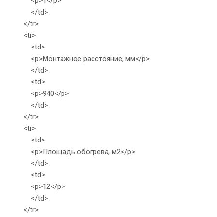
<p>1</p>
</td>
</tr>
<tr>
<td>
<p>Монтажное расстояние, мм</p>
</td>
<td>
<p>940</p>
</td>
</tr>
<tr>
<td>
<p>Площадь обогрева, м2</p>
</td>
<td>
<p>12</p>
</td>
</tr>