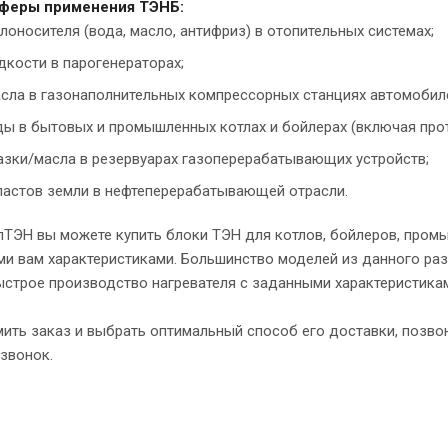
феры применения ТЭНБ:
плоносителя (вода, масло, антифриз) в отопительных системах;
дкости в парогенераторах;
сла в газонаполнительных компрессорных станциях автомобил
ды в бытовых и промышленных котлах и бойлерах (включая про
азки/масла в резервуарах газоперерабатывающих устройств;
ластов земли в нефтеперерабатывающей отрасли.
алТЭН вы можете купить блоки ТЭН для котлов, бойлеров, пром
 вам характеристиками. Большинство моделей из данного разд
строе производство нагревателя с заданными характеристикам
ть заказ и выбрать оптимальный способ его доставки, позвони
звонок.