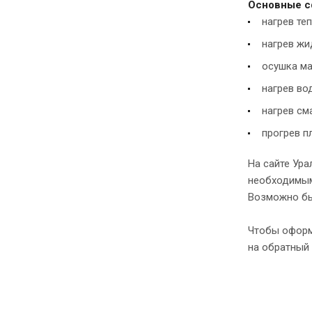
Основные с
нагрев те
нагрев жи
осушка ма
нагрев во
нагрев см
прогрев п
На сайте Ур
необходимыми
Возможно бы
Чтобы оформи
на обратный 